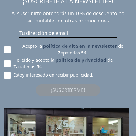
¡SUSCRÍBETE A LA NEWSLETTER!
Al suscribirte obtendrás un 10% de descuento no
acumulable con otras promociones
Acepto la
política de alta en la newsletter
de
Zapaterías 54.
He leído y acepto la
política de privacidad
de
Zapaterías 54.
Estoy interesado en recibir publicidad.
¡SUSCRIBIRME!