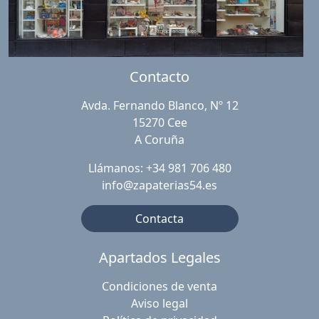
Contacto
Avda. Fernando Blanco, Nº 12
15270 Cee
A Coruña
Llámanos: +34 981 706 480
info@zapaterias54.es
Contacta
Apartados Legales
Condiciones de venta
Aviso legal