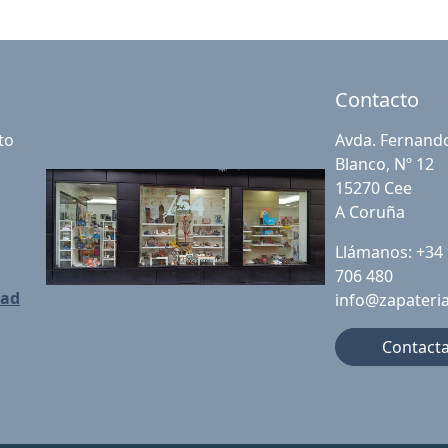
Contacto
to
Avda. Fernand
Blanco, Nº 12
15270 Cee
A Coruña
Llámanos: +34
706 480
dad
info@zapateri
Contact