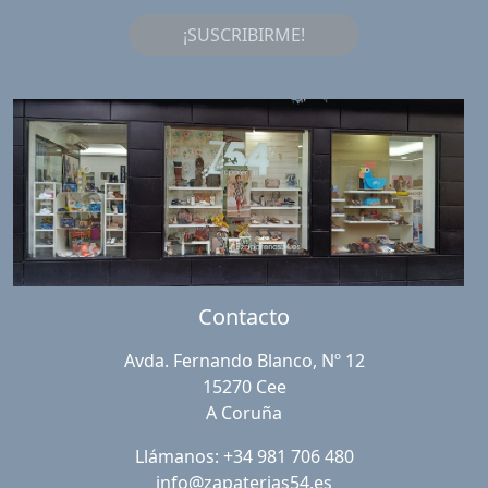
¡SUSCRIBIRME!
Contacto
Avda. Fernando Blanco, Nº 12
15270 Cee
A Coruña
Llámanos: +34 981 706 480
info@zapaterias54.es