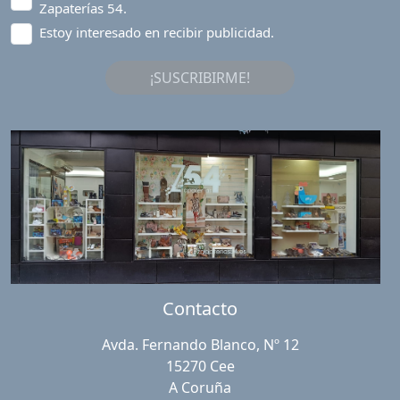
Zapaterías 54.
Estoy interesado en recibir publicidad.
¡SUSCRIBIRME!
Contacto
Avda. Fernando Blanco, Nº 12
15270 Cee
A Coruña