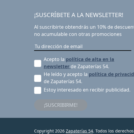
¡SUSCRÍBETE A LA NEWSLETTER!
Al suscribirte obtendrás un 10% de descuen
no acumulable con otras promociones
Acepto la
política de alta en la
newsletter
de Zapaterías 54.
He leído y acepto la
política de privaci
de Zapaterías 54.
Estoy interesado en recibir publicidad.
¡SUSCRIBIRME!
Copyright 2026
Zapaterías 54
. Todos los derechos