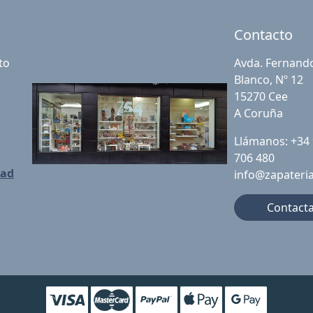
Contacto
to
Avda. Fernand
Blanco, Nº 12
15270 Cee
A Coruña
Llámanos: +34
706 480
dad
info@zapateri
Contact