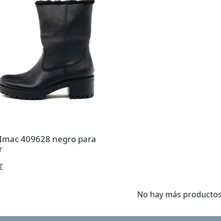
 Imac 409628 negro para
r
€
No hay más producto