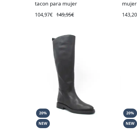
tacon para mujer
mujer
104,97€
149,95€
143,2
20%
20%
NEW
NEW