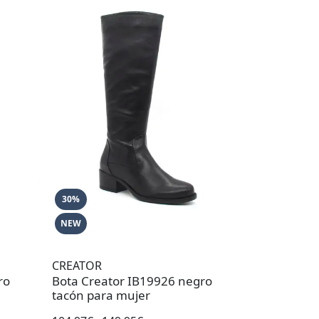
30%
NEW
CREATOR
ro
Bota Creator IB19926 negro
tacón para mujer