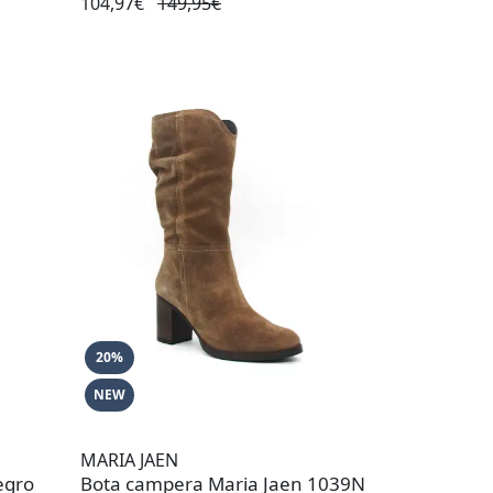
104,97€
149,95€
20%
NEW
MARIA JAEN
egro
Bota campera Maria Jaen 1039N