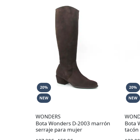
20%
20%
NEW
NEW
WONDERS
WOND
Bota Wonders D-2003 marrón
Bota 
serraje para mujer
tacón