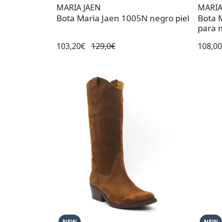
MARIA JAEN
MARIA
Bota Maria Jaen 1005N negro piel
Bota 
para 
103,20€
129,0€
108,0
NEW
NEW