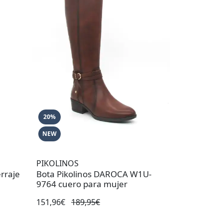
20%
NEW
PIKOLINOS
rraje
Bota Pikolinos DAROCA W1U-
9764 cuero para mujer
151,96€
189,95€