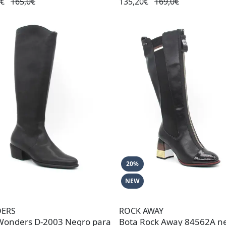
0€
165,0€
135,20€
169,0€
20%
NEW
ERS
ROCK AWAY
Wonders D-2003 Negro para
Bota Rock Away 84562A n