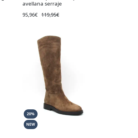
avellana serraje
95,96€
119,95€
20%
NEW