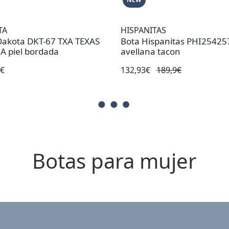
TA
HISPANITAS
Dakota DKT-67 TXA TEXAS
Bota Hispanitas PHI254257
A piel bordada
avellana tacon
5€
132,93€
189,9€
Botas para mujer