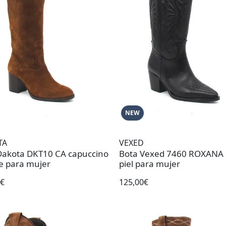
NEW
TA
VEXED
Dakota DKT10 CA capuccino
Bota Vexed 7460 ROXANA
je para mujer
piel para mujer
5€
125,00€