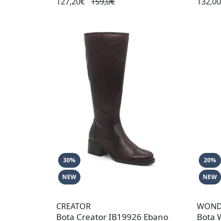
127,20€
159,0€
132,0
30%
20%
NEW
NEW
CREATOR
WOND
Bota Creator IB19926 Ebano
Bota 