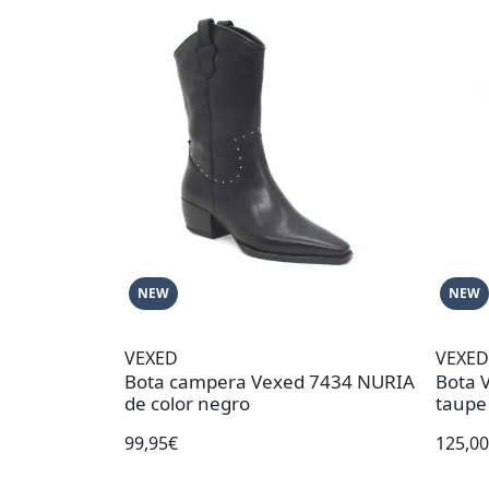
NEW
NEW
VEXED
VEXED
Bota campera Vexed 7434 NURIA
Bota 
de color negro
taupe
99,95€
125,0