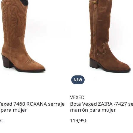
NEW
VEXED
Vexed 7460 ROXANA serraje
Bota Vexed ZAIRA -7427 se
 para mujer
marrón para mujer
0€
119,95€