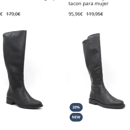
tacon para mujer
0€
179,0€
95,96€
119,95€
20%
NEW