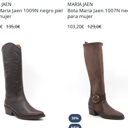
 JAEN
MARIA JAEN
Maria Jaen 1009N negro piel
Bota Maria Jaen 1007N neg
mujer
para mujer
0€
135,0€
103,20€
129,0€
30%
NEW