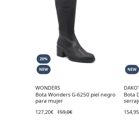
20%
NEW
NEW
WONDERS
DAKO
Bota Wonders G-6250 piel negro
Bota 
para mujer
serra
127,20€
159,0€
154,9