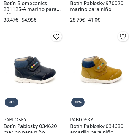
Botín Biomecanics
Botín Pablosky 970020
231125-A marino para
marino para niño
niño
38,47€
54,95€
28,70€
41,0€
30%
30%
PABLOSKY
PABLOSKY
Botín Pablosky 034620
Botín Pablosky 034680
marino para niño
amarillo para niño