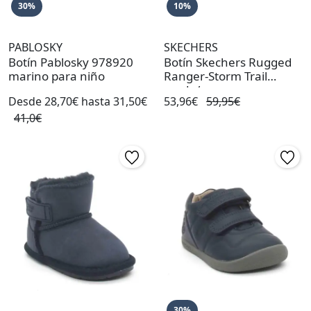
30%
10%
PABLOSKY
SKECHERS
Botín Pablosky 978920
Botín Skechers Rugged
marino para niño
Ranger-Storm Trail
verde/neg
Desde 28,70€ hasta 31,50€
53,96€
59,95€
41,0€
30%