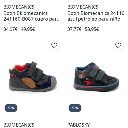
BIOMECANICS
BIOMECANICS
Botín Bkiomecanics
Botín Biomecanics 24110
241160-B087 cuero para
azul petroleo para niño
niño
34,97€
49,95€
37,77€
53,95€
30%
30%
BIOMECANICS
PABLOSKY