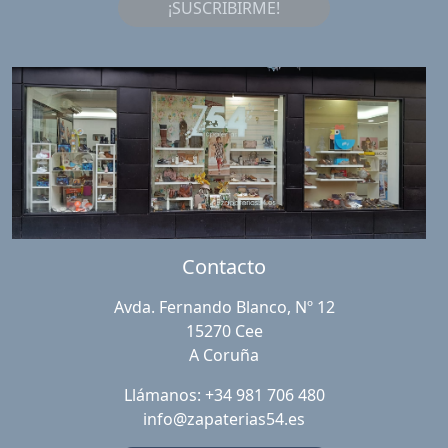
¡SUSCRIBIRME!
Contacto
Avda. Fernando Blanco, Nº 12
15270 Cee
A Coruña
Llámanos: +34 981 706 480
info@zapaterias54.es