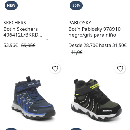
NEW
30%
SKECHERS
PABLOSKY
Botin Skechers
Botín Pablosky 978910
406412L/BKRD
negro/gris para niño
negro/rojo para niño
53,96€
59,95€
Desde 28,70€ hasta 31,50€
waterproof
41,0€