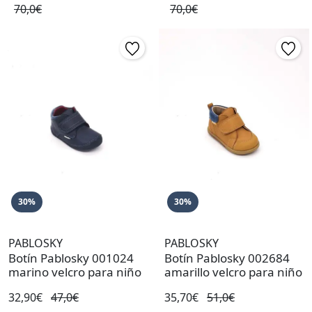
70,0€
70,0€
30%
30%
PABLOSKY
PABLOSKY
Botín Pablosky 001024
Botín Pablosky 002684
marino velcro para niño
amarillo velcro para niño
32,90€
47,0€
35,70€
51,0€