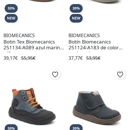
30%
30%
NEW
NEW
BIOMECANICS
BIOMECANICS
Botin Tex Biomecanics
Botín Biomecanics
251134-A089 azul marino
251124-A183 de color
niño
azul marino
39,17€
55,95€
37,77€
53,95€
30%
30%