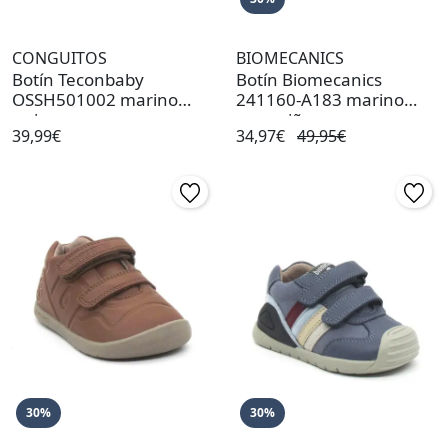
CONGUITOS
BIOMECANICS
Botín Teconbaby
Botín Biomecanics
OSSH501002 marino
241160-A183 marino
unisex
para niño
39,99€
34,97€
49,95€
30%
30%