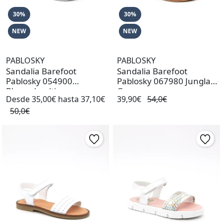
30%
30%
NEW
NEW
PABLOSKY
PABLOSKY
Sandalia Barefoot
Sandalia Barefoot
Pablosky 054900
Pablosky 067980 Jungla
Blanco/multi
Grano
Desde 35,00€ hasta 37,10€
39,90€
54,0€
50,0€