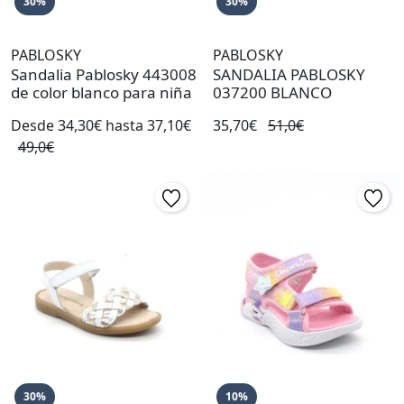
30%
30%
PABLOSKY
PABLOSKY
Sandalia Pablosky 443008
SANDALIA PABLOSKY
de color blanco para niña
037200 BLANCO
Desde 34,30€ hasta 37,10€
35,70€
51,0€
49,0€
30%
10%