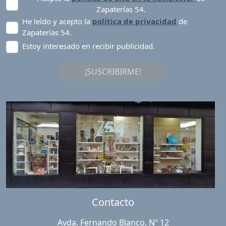
Zapaterías 54.
He leído y acepto la
política de privacidad
de
Zapaterías 54.
Estoy interesado en recibir publicidad.
¡SUSCRIBIRME!
Contacto
Avda. Fernando Blanco, Nº 12