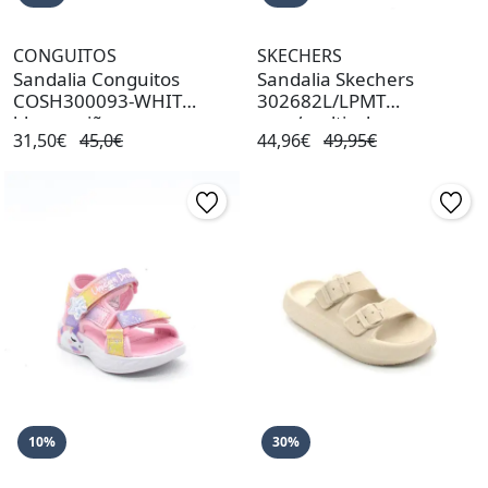
CONGUITOS
SKECHERS
Sandalia Conguitos
Sandalia Skechers
COSH300093-WHIT
302682L/LPMT
blanca niña
rosa/multicolor
31,50€
45,0€
44,96€
49,95€
10%
30%