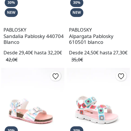
30%
30%
NEW
NEW
PABLOSKY
PABLOSKY
Sandalia Pablosky 440704
Alpargata Pablosky
Blanco
610501 blanco
Desde 29,40€ hasta 32,20€
Desde 24,50€ hasta 27,30€
42,0€
35,0€
30%
30%