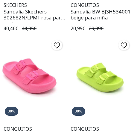
SKECHERS
CONGUITOS
Sandalia Skechers
Sandalia BW BJSH534001
302682N/LPMT rosa para
beige para niña
mujer
40,46€
44,95€
20,99€
29,99€
30%
30%
CONGUITOS
CONGUITOS