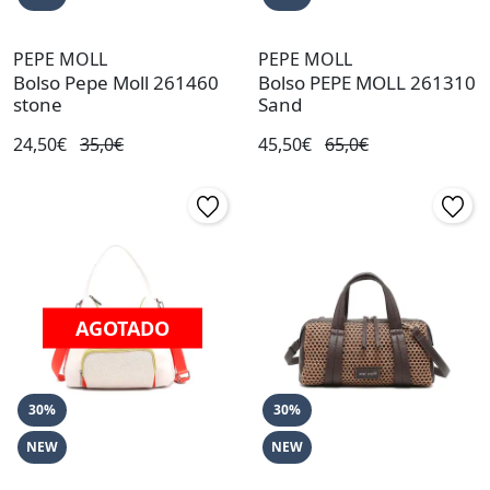
PEPE MOLL
PEPE MOLL
Bolso Pepe Moll 261460
Bolso PEPE MOLL 261310
stone
Sand
24,50€
35,0€
45,50€
65,0€
AGOTADO
30%
30%
NEW
NEW