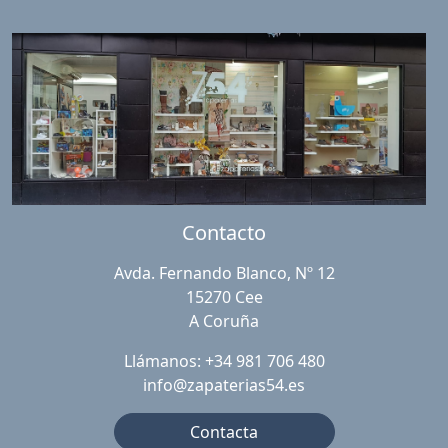
Contacto
Avda. Fernando Blanco, Nº 12
15270 Cee
A Coruña
Llámanos: +34 981 706 480
info@zapaterias54.es
Contacta