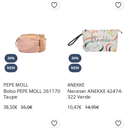
30%
30%
NEW
NEW
PEPE MOLL
ANEKKE
Bolso PEPE MOLL 261170
Neceser ANEKKE 42474-
Taupe
322 Verde
38,50€
55,0€
10,47€
14,95€