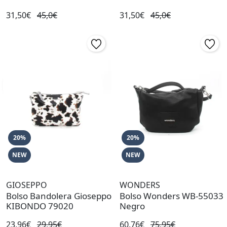
31,50€
45,0€
31,50€
45,0€
20%
20%
NEW
NEW
GIOSEPPO
WONDERS
Bolso Bandolera Gioseppo
Bolso Wonders WB-55033
KIBONDO 79020
Negro
23,96€
29,95€
60,76€
75,95€