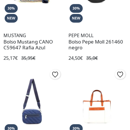
30%
30%
NEW
NEW
MUSTANG
PEPE MOLL
Bolso Mustang CANO
Bolso Pepe Moll 261460
C59647 Rafia Azul
negro
25,17€
35,95€
24,50€
35,0€
30%
30%