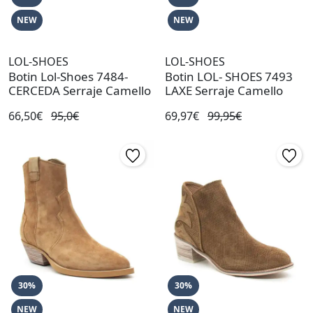
NEW
NEW
LOL-SHOES
LOL-SHOES
Botin Lol-Shoes 7484-
Botin LOL- SHOES 7493
CERCEDA Serraje Camello
LAXE Serraje Camello
66,50€
95,0€
69,97€
99,95€
30%
30%
NEW
NEW