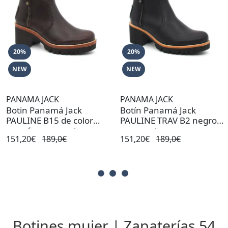
20%
20%
NEW
NEW
PANAMA JACK
PANAMA JACK
Botin Panamá Jack
Botín Panamá Jack
PAULINE B15 de color
PAULINE TRAV B2 negro
marrón para mujer
para mujer
151,20€
189,0€
151,20€
189,0€
Botines mujer | Zapaterías 54