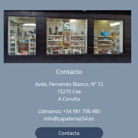
Contacto
Avda. Fernando Blanco, Nº 12
15270 Cee
A Coruña
Llámanos: +34 981 706 480
info@zapaterias54.es
Contacta