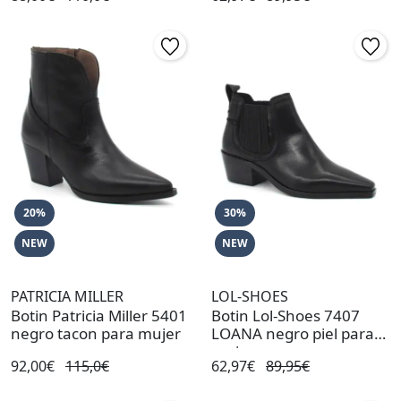
20%
30%
NEW
NEW
PATRICIA MILLER
LOL-SHOES
Botin Patricia Miller 5401
Botin Lol-Shoes 7407
negro tacon para mujer
LOANA negro piel para
mujer
92,00€
115,0€
62,97€
89,95€