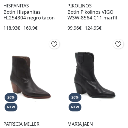
HISPANITAS
PIKOLINOS
Botin Hispanitas
Botin Pikolinos VIGO
HI254304 negro tacon
W3W-8564 C11 marfil
118,93€
169,9€
99,96€
124,95€
20%
20%
NEW
NEW
PATRICIA MILLER
MARIA JAEN