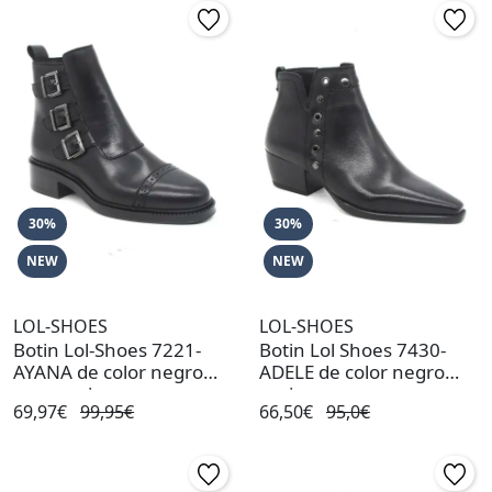
30%
30%
NEW
NEW
LOL-SHOES
LOL-SHOES
Botin Lol-Shoes 7221-
Botin Lol Shoes 7430-
AYANA de color negro
ADELE de color negro
para mujer
mujer
69,97€
99,95€
66,50€
95,0€