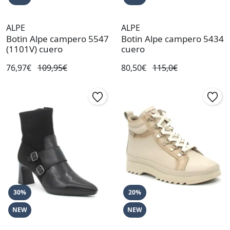
ALPE
ALPE
Botin Alpe campero 5547
Botin Alpe campero 5434
(1101V) cuero
cuero
76,97€
109,95€
80,50€
115,0€
30%
20%
NEW
NEW