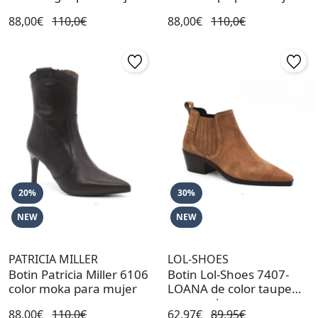
88,00€
110,0€
88,00€
110,0€
20%
30%
NEW
NEW
PATRICIA MILLER
LOL-SHOES
Botin Patricia Miller 6106
Botin Lol-Shoes 7407-
color moka para mujer
LOANA de color taupe
para mujer
88,00€
110,0€
62,97€
89,95€