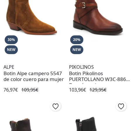
30%
20%
NEW
NEW
ALPE
PIKOLINOS
Botin Alpe campero 5547
Botin Pikolinos
de color cuero para mujer
PUERTOLLANO W3C-8869
Brandy mujer
76,97€
109,95€
103,96€
129,95€