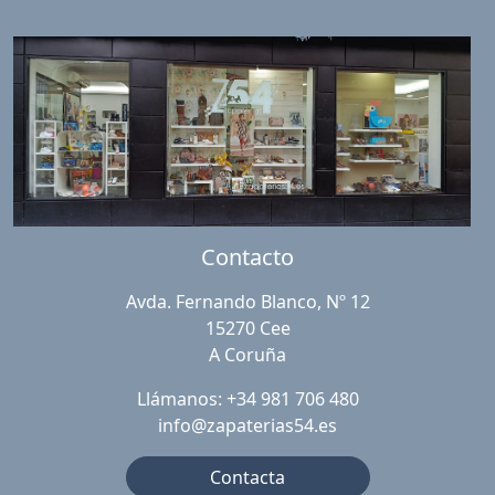
Contacto
Avda. Fernando Blanco, Nº 12
15270 Cee
A Coruña
Llámanos: +34 981 706 480
info@zapaterias54.es
Contacta