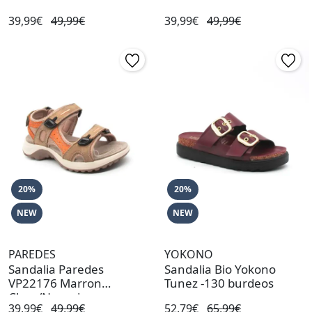
39,99€
49,99€
39,99€
49,99€
20%
20%
NEW
NEW
PAREDES
YOKONO
Sandalia Paredes
Sandalia Bio Yokono
VP22176 Marron
Tunez -130 burdeos
Claro/Naranja
39,99€
49,99€
52,79€
65,99€