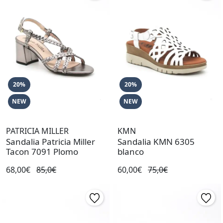
20%
20%
NEW
NEW
PATRICIA MILLER
KMN
Sandalia Patricia Miller
Sandalia KMN 6305
Tacon 7091 Plomo
blanco
68,00€
85,0€
60,00€
75,0€