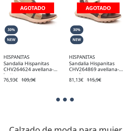
AGOTADO
AGOTADO
30%
30%
NEW
NEW
HISPANITAS
HISPANITAS
Sandalia Hispanitas
Sandalia Hispanitas
CHV264624 avellana-
CHV264869 avellana-
butter
coral
76,93€
109,9€
81,13€
115,9€
Calzado de moda para mujer