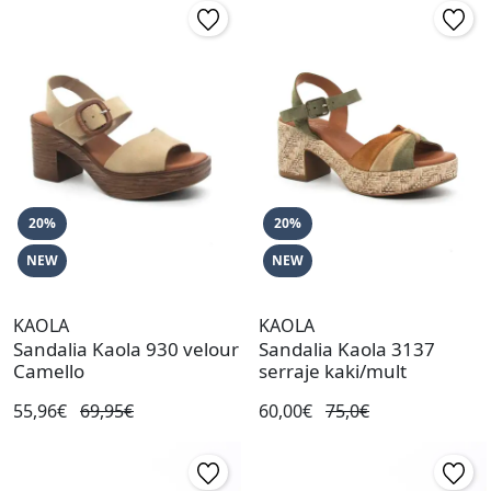
20%
20%
NEW
NEW
KAOLA
KAOLA
Sandalia Kaola 930 velour
Sandalia Kaola 3137
Camello
serraje kaki/mult
55,96€
69,95€
60,00€
75,0€