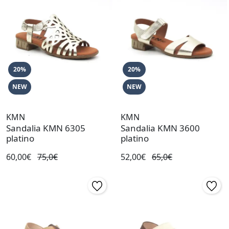
20%
20%
NEW
NEW
KMN
KMN
Sandalia KMN 6305
Sandalia KMN 3600
platino
platino
60,00€
75,0€
52,00€
65,0€