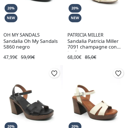
20%
20%
NEW
NEW
OH MY SANDALS
PATRICIA MILLER
Sandalia Oh My Sandals
Sandalia Patricia Miller
5860 negro
7091 champagne con
tacón
47,99€
59,99€
68,00€
85,0€
20%
20%