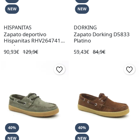
NEW
NEW
HISPANITAS
DORKING
Zapato deportivo
Zapato Dorking D5833
Hispanitas RHV264741
Platino
verde
90,93€
129,9€
59,43€
84,9€
40%
40%
NEW
NEW