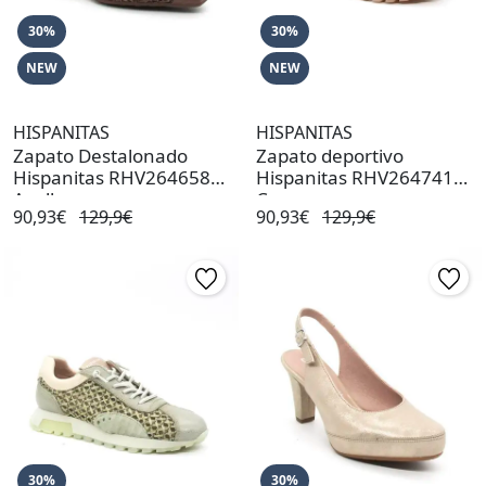
30%
30%
NEW
NEW
HISPANITAS
HISPANITAS
Zapato Destalonado
Zapato deportivo
Hispanitas RHV264658
Hispanitas RHV264741
Avellana
Cuero
90,93€
129,9€
90,93€
129,9€
30%
30%