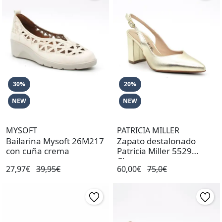
30%
20%
NEW
NEW
MYSOFT
PATRICIA MILLER
Bailarina Mysoft 26M217
Zapato destalonado
con cuña crema
Patricia Miller 5529
Champagne
27,97€
39,95€
60,00€
75,0€