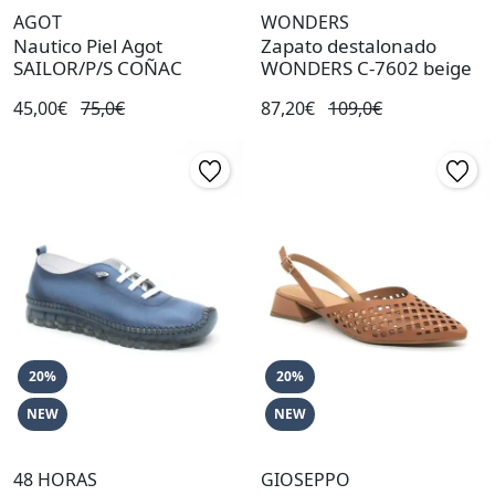
AGOT
WONDERS
Nautico Piel Agot
Zapato destalonado
SAILOR/P/S COÑAC
WONDERS C-7602 beige
45,00€
75,0€
87,20€
109,0€
20%
20%
NEW
NEW
48 HORAS
GIOSEPPO