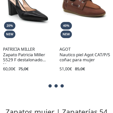
20%
40%
NEW
NEW
PATRICIA MILLER
AGOT
Zapato Patricia Miller
Nautico piel Agot CAT/P/S
5529 F destalonado
coñac para mujer
Negro
60,00€
75,0€
51,00€
85,0€
Zapatos mujer | Zapaterías 54