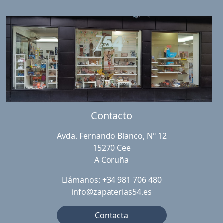
Contacto
Avda. Fernando Blanco, Nº 12
15270 Cee
A Coruña
Llámanos: +34 981 706 480
info@zapaterias54.es
Contacta