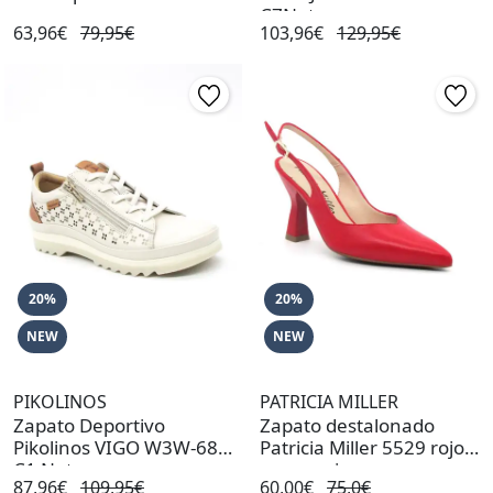
C7Nata
63,96€
79,95€
103,96€
129,95€
20%
20%
NEW
NEW
PIKOLINOS
PATRICIA MILLER
Zapato Deportivo
Zapato destalonado
Pikolinos VIGO W3W-6841
Patricia Miller 5529 rojo
C1 Nata
para mujer
87,96€
109,95€
60,00€
75,0€