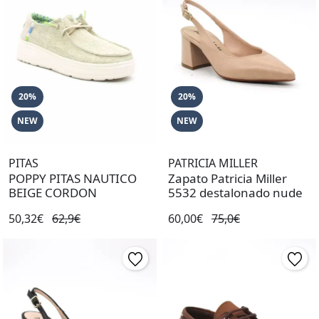
20%
20%
NEW
NEW
PITAS
PATRICIA MILLER
POPPY PITAS NAUTICO
Zapato Patricia Miller
BEIGE CORDON
5532 destalonado nude
50,32€
62,9€
60,00€
75,0€