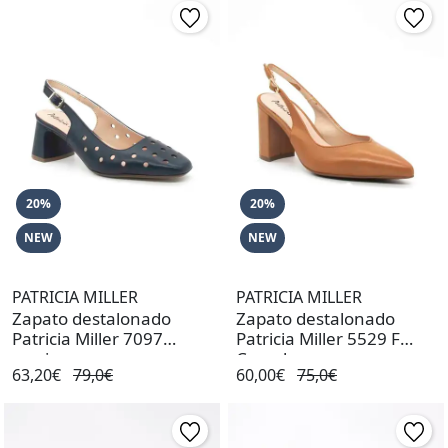
20%
20%
NEW
NEW
PATRICIA MILLER
PATRICIA MILLER
Zapato destalonado
Zapato destalonado
Patricia Miller 7097
Patricia Miller 5529 F
marino
Camel
63,20€
79,0€
60,00€
75,0€