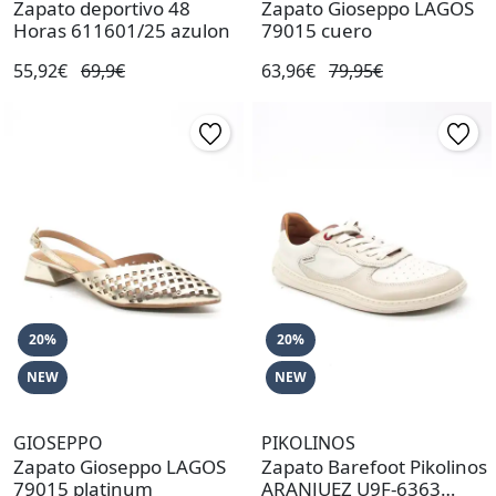
Zapato deportivo 48
Zapato Gioseppo LAGOS
Horas 611601/25 azulon
79015 cuero
55,92€
69,9€
63,96€
79,95€
20%
20%
NEW
NEW
GIOSEPPO
PIKOLINOS
Zapato Gioseppo LAGOS
Zapato Barefoot Pikolinos
79015 platinum
ARANJUEZ U9F-6363