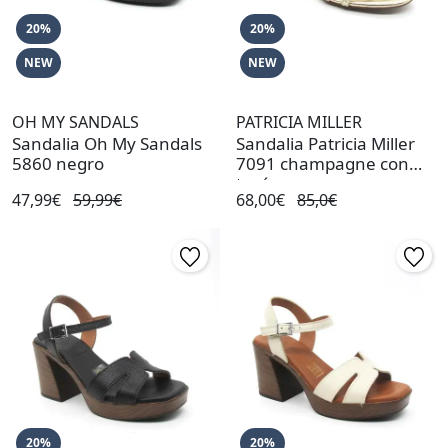
20%
20%
NEW
NEW
OH MY SANDALS
PATRICIA MILLER
Sandalia Oh My Sandals
Sandalia Patricia Miller
5860 negro
7091 champagne con
tacón
47,99€
59,99€
68,00€
85,0€
20%
20%