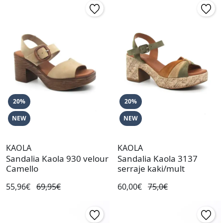
20%
20%
NEW
NEW
KAOLA
KAOLA
Sandalia Kaola 930 velour
Sandalia Kaola 3137
Camello
serraje kaki/mult
55,96€
69,95€
60,00€
75,0€