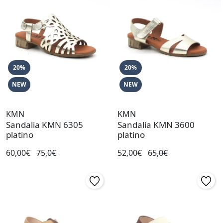
20%
20%
NEW
NEW
KMN
KMN
Sandalia KMN 6305
Sandalia KMN 3600
platino
platino
60,00€
75,0€
52,00€
65,0€