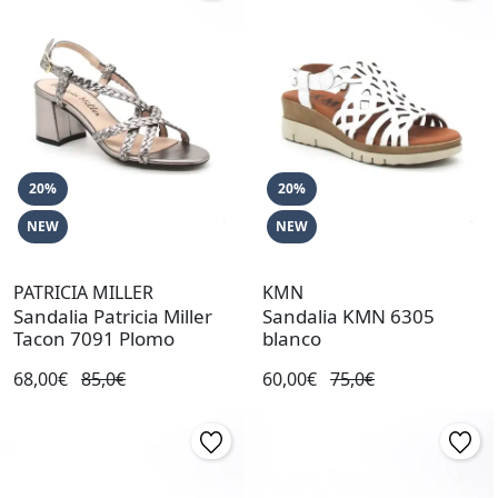
20%
20%
NEW
NEW
PATRICIA MILLER
KMN
Sandalia Patricia Miller
Sandalia KMN 6305
Tacon 7091 Plomo
blanco
68,00€
85,0€
60,00€
75,0€