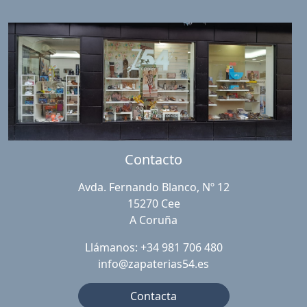
Contacto
Avda. Fernando Blanco, Nº 12
15270 Cee
A Coruña
Llámanos: +34 981 706 480
info@zapaterias54.es
Contacta