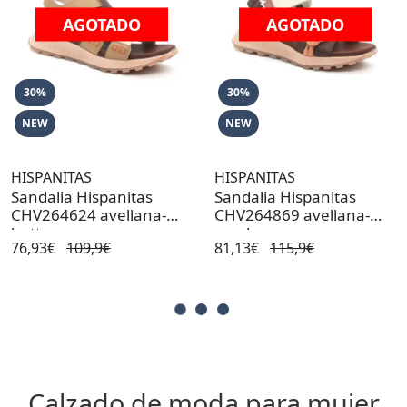
AGOTADO
AGOTADO
30%
30%
NEW
NEW
HISPANITAS
HISPANITAS
Sandalia Hispanitas
Sandalia Hispanitas
CHV264624 avellana-
CHV264869 avellana-
butter
coral
76,93€
109,9€
81,13€
115,9€
Calzado de moda para mujer