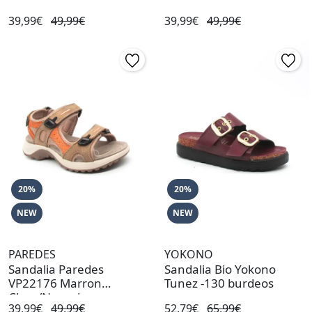
39,99€
49,99€
39,99€
49,99€
20%
20%
NEW
NEW
PAREDES
YOKONO
Sandalia Paredes
Sandalia Bio Yokono
VP22176 Marron
Tunez -130 burdeos
Claro/Naranja
39,99€
49,99€
52,79€
65,99€